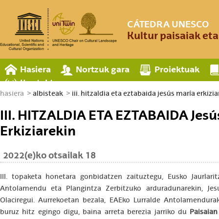
CÁTEDRA UNESCO
Kultur paisaiak et
Hasiera
Nortzuk gara
Proiektuak
Kontaktua
hasiera
albisteak
iii. hitzaldia eta eztabaida jesús maría erkizi
III. HITZALDIA ETA EZTABAIDA Jesú
Erkiziarekin
2022(e)ko otsailak 18
III. topaketa honetara gonbidatzen zaituztegu, Eusko Jaurlarit
Antolamendu eta Plangintza Zerbitzuko arduradunarekin, Jes
Olaciregui. Aurrekoetan bezala, EAEko Lurralde Antolamendurak
buruz hitz egingo digu, baina arreta berezia jarriko du
Paisaian