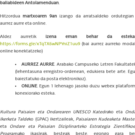
baliabideen Antolamenduan
.
Hitzordua
martxoaren 9an
izango da arratsaldeko ordutegian
aurrez aurre eta online.
Aldez aurretik
izena eman behar da estekar
https://forms.gle/xTqTX6wNPYniZ1uu9
(bai aurrez aurreko modal
online konektatzeko)
AURREZ AURRE
. Arabako Campuseko Letren Fakultatek
(lehentasuna erregistro-ordenean, edukiera bete arte. Eg
baieztatuko da posta elektronikoz).
ONLINE
. Egun 1 lehenago jasoko duzu webex platafor
konexiorako esteka.
Kultura Paisaien eta Ondarearen UNESCO Katedra
ko eta
Onda
Ikerketa Talde
ko (GPAC) ikertzaileak,
Paisaiaren Kudeaketa Maste
eta
Ondare eta Paisaian Diziplinarteko Estrategia Zientifik
Programa
ko ikasleak, besteak beste, egongo gara b