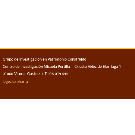
Grupo de Investigación en Patrimonio Construido
Centro de Investigación Micaela Portilla
C/Justo Vélez de Elorriaga 1
01006 Vitoria-Gasteiz
T 945 014 546
legezko oharra