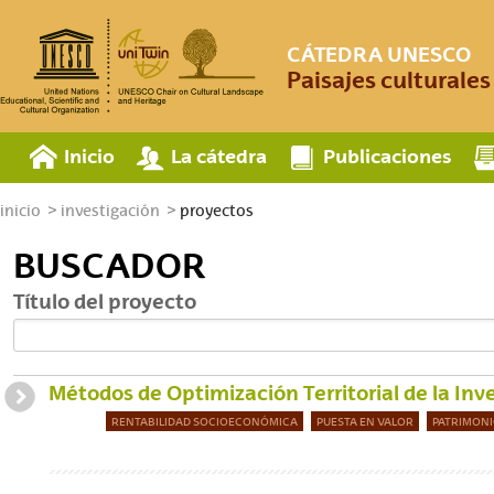
CÁTEDRA UNESCO
Paisajes culturale
Inicio
La cátedra
Publicaciones
inicio
investigación
proyectos
BUSCADOR
Título del proyecto
Métodos de Optimización Territorial de la In
RENTABILIDAD SOCIOECONÓMICA
PUESTA EN VALOR
PATRIMON