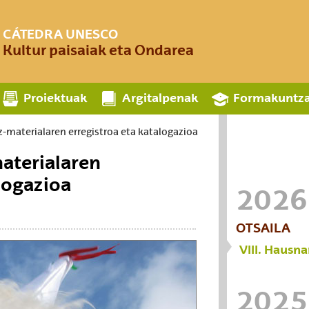
CÁTEDRA UNESCO
Kultur paisaiak eta Ondarea
Proiektuak
Argitalpenak
Formakuntz
z-materialaren erregistroa eta katalogazioa
aterialaren
alogazioa
2026
OTSAILA
VIII. Hausn
2025