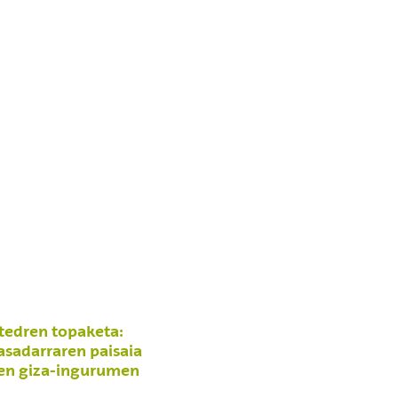
edren topaketa:
sasadarraren paisaia
ren giza-ingurumen