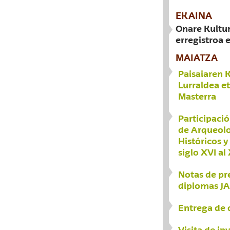
EKAINA
Onare Kultur
erregistroa 
MAIATZA
Paisaiaren 
Lurraldea et
Masterra
Participació
de Arqueolo
Históricos y
siglo XVI al
Notas de pr
diplomas J
Entrega de
Visita de i