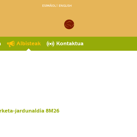
ESPAÑOL
ENGLISH
a
Albisteak
Kontaktua
arketa-jardunaldia 8M26