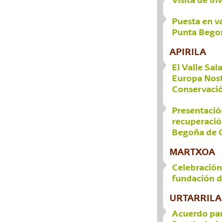
Puesta en va
Punta Begoñ
APIRILA
El Valle Sa
Europa Nost
Conservaci
Presentació
recuperació
Begoña de 
MARTXOA
Celebración 
fundación 
URTARRILA
Acuerdo par