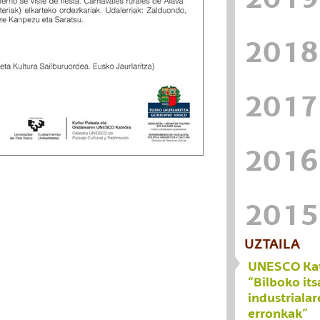
2018
2017
2016
2015
UZTAILA
UNESCO Kat
“Bilboko it
industriala
erronkak”