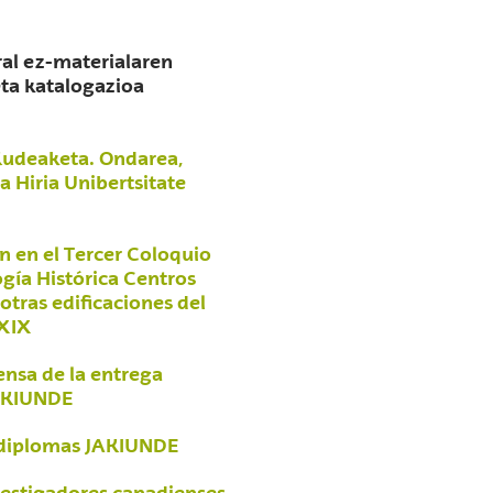
al ez-materialaren
eta katalogazioa
Kudeaketa. Ondarea,
a Hiria Unibertsitate
n en el Tercer Coloquio
gía Histórica Centros
 otras edificaciones del
 XIX
ensa de la entrega
AKIUNDE
 diplomas JAKIUNDE
nvestigadores canadienses