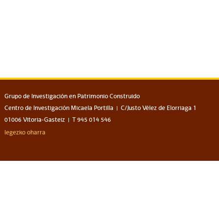
Grupo de Investigación en Patrimonio Construido
Centro de Investigación Micaela Portilla
C/Justo Vélez de Elorriaga 1
01006 Vitoria-Gasteiz
T 945 014 546
legezko oharra