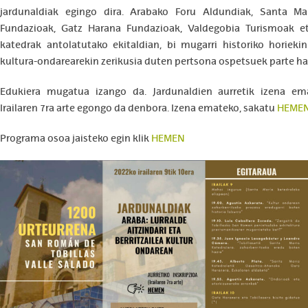
jardunaldiak egingo dira. Arabako Foru Aldundiak, Santa Ma
Fundazioak, Gatz Harana Fundazioak, Valdegobia Turismoak e
katedrak antolatutako ekitaldian, bi mugarri historiko horieki
kultura-ondarearekin zerikusia duten pertsona ospetsuek parte ha
Edukiera mugatua izango da. Jardunaldien aurretik izena em
Irailaren 7ra arte egongo da denbora. Izena emateko, sakatu
HEME
Programa osoa jaisteko egin klik
HEMEN