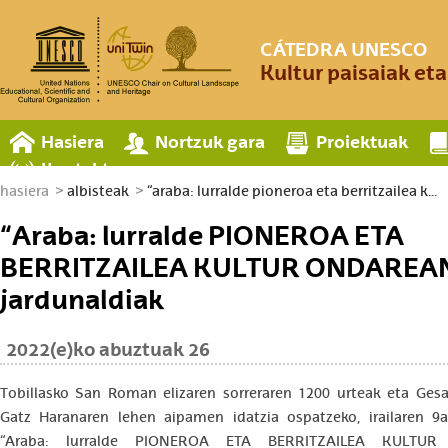
CÁTEDRA UNESCO
Kultur paisaiak et
Hasiera
Nortzuk gara
Proiektuak
Kontaktua
hasiera
albisteak
“araba: lurralde pioneroa eta berritzailea k...
“Araba: lurralde PIONEROA ETA
BERRITZAILEA KULTUR ONDAREA
jardunaldiak
2022(e)ko abuztuak 26
Tobillasko San Roman elizaren sorreraren 1200 urteak eta Ges
Gatz Haranaren lehen aipamen idatzia ospatzeko, irailaren 9
“Araba: lurralde PIONEROA ETA BERRITZAILEA KULTU