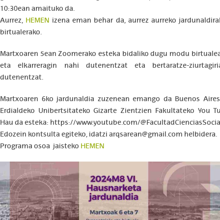
10:30ean amaituko da.
Aurrez,
HEMEN
izena eman behar da, aurrez aurreko jardunaldirak
birtualerako.
Martxoaren 5ean Zoomerako esteka bidaliko dugu modu birtualea
eta elkarreragin nahi dutenentzat eta bertaratze-ziurtagir
dutenentzat.
Martxoaren 6ko jardunaldia zuzenean emango da Buenos Aires
Erdialdeko Unibertsitateko Gizarte Zientzien Fakultateko You Tu
Hau da esteka: https://www.youtube.com/@FacultadCienciasSocia
Edozein kontsulta egiteko, idatzi arqsarean@gmail.com helbidera.
Programa osoa jaisteko
HEMEN