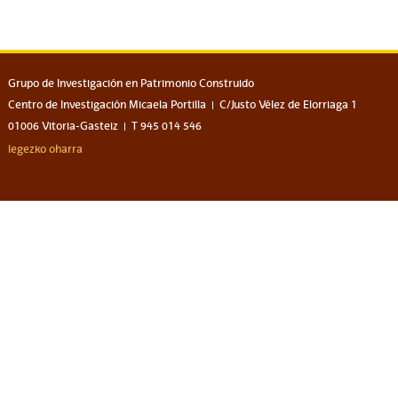
Grupo de Investigación en Patrimonio Construido
Centro de Investigación Micaela Portilla
C/Justo Vélez de Elorriaga 1
01006 Vitoria-Gasteiz
T 945 014 546
legezko oharra