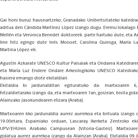
Gai honi buruz hausnartzeko, Granadako Unibertsitateko katedra
aditua den Cándida Martínez López izango dugu. Eremu lokalago b
Mellén eta Veronica Benedet doktoreek parte hartuko dute, eta A
line hitz egingo dute Inés Moisset, Carolina Quiroga, María L
Martina López-ek.
Agustín Azkarate UNESCO Kultur Paisaiak eta Ondarea Katedrare
eta María Luz Endere Ondare Arkeologikoko UNESCO Katedrako
hasiera emango diote ekitaldiari.
Ekitaldia bi jardunalditan egituratuko da: martxoaren 6, 
hitzaldietarako izango da, eta martxoaren 7an, goizean, bisita gid
Alainzako Jasokundearen elizara (Araba).
Martxoaren 6ko jardunaldia aurrez aurrekoa eta birtuala izango 
19:00etara, Espainiako orduan, Lascaray Ikerketa Zentroko ekit
UPV/EHUren Arabako Campusean (Vitoria-Gasteiz). Martxoare
gidatua aurrez aurrekoa izango da Alainzan (Araba). Ekitaldia 09: