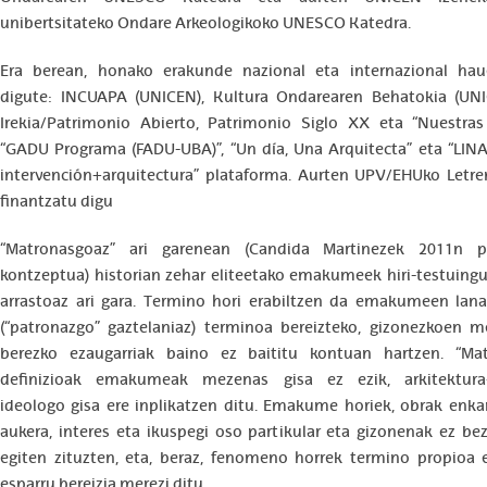
unibertsitateko Ondare Arkeologikoko UNESCO Katedra.
Era berean, honako erakunde nazional eta internazional hau
digute: INCUAPA (UNICEN), Kultura Ondarearen Behatokia (UN
Irekia/Patrimonio Abierto, Patrimonio Siglo XX eta “Nuestras 
“GADU Programa (FADU-UBA)”, “Un día, Una Arquitecta” eta “LINA>
intervención+arquitectura” plataforma. Aurten UPV/EHUko Letre
finantzatu digu
“Matronasgoaz” ari garenean (Candida Martinezek 2011n p
kontzeptua) historian zehar eliteetako emakumeek hiri-testuingu
arrastoaz ari gara. Termino hori erabiltzen da emakumeen lan
(“patronazgo” gaztelaniaz) terminoa bereizteko, gizonezkoen 
berezko ezaugarriak baino ez baititu kontuan hartzen. “Mat
definizioak emakumeak mezenas gisa ez ezik, arkitektura-
ideologo gisa ere inplikatzen ditu. Emakume horiek, obrak enkar
aukera, interes eta ikuspegi oso partikular eta gizonenak ez be
egiten zituzten, eta, beraz, fenomeno horrek termino propioa e
esparru bereizia merezi ditu.