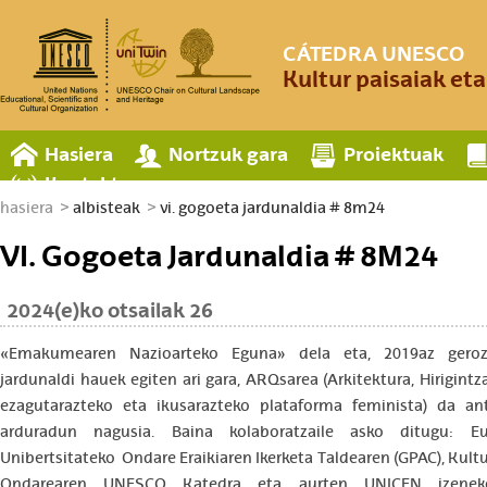
CÁTEDRA UNESCO
Kultur paisaiak et
Hasiera
Nortzuk gara
Proiektuak
Kontaktua
hasiera
albisteak
vi. gogoeta jardunaldia # 8m24
VI. Gogoeta Jardunaldia # 8M24
2024(e)ko otsailak 26
«Emakumearen Nazioarteko Eguna» dela eta, 2019az geroz
jardunaldi hauek egiten ari gara, ARQsarea (Arkitektura, Hirigint
ezagutarazteko eta ikusarazteko plataforma feminista) da ant
arduradun nagusia. Baina kolaboratzaile asko ditugu: Eu
Unibertsitateko Ondare Eraikiaren Ikerketa Taldearen (GPAC), Kultu
Ondarearen UNESCO Katedra eta aurten UNICEN izeneko