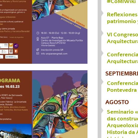
#CoMIWiki
Reflexiones 
patrimonio 
VI Congreso
Arquitectur
Conferencia
Arquitectur
SEPTIEMBR
Conferencia
Pontevedra
AGOSTO
Seminario «
das construc
Arqueoloxía
Historia da