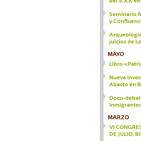
del S.XX en
Seminario M
y Confluenc
Arqueología
juicios de 
MAYO
Libro «Pat
Nueva invest
Abasto en B
Docu-debate
Inmigrante
MARZO
VI CONGRESO
DE JULIO, B