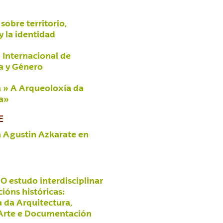
sobre territorio,
y la identidad
 Internacional de
a y Género
 » A Arqueoloxía da
a»
E
 Agustin Azkarate en
O estudo interdisciplinar
ións históricas:
 da Arquitectura,
 Arte e Documentación