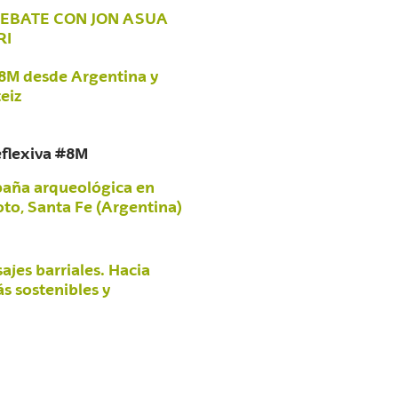
DEBATE CON JON ASUA
RI
8M desde Argentina y
eiz
eflexiva #8M
aña arqueológica en
to, Santa Fe (Argentina)
ajes barriales. Hacia
s sostenibles y