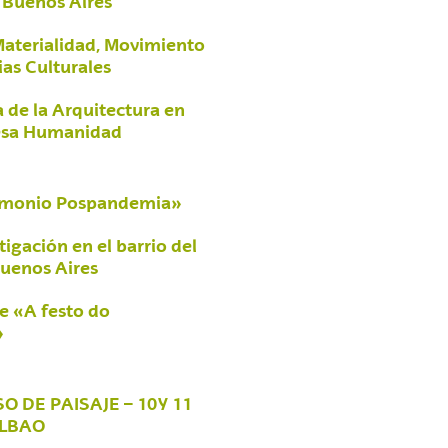
 Buenos Aires
aterialidad, Movimiento
ias Culturales
 de la Arquitectura en
Lesa Humanidad
rimonio Pospandemia»
igación en el barrio del
uenos Aires
 «A festo do
»
 DE PAISAJE – 10 Y 11
ILBAO