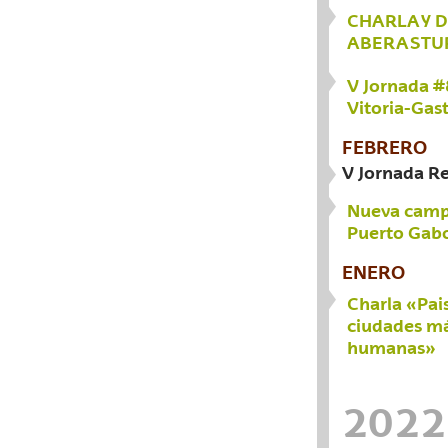
CHARLA Y 
ABERASTU
V Jornada #
Vitoria-Gast
FEBRERO
V Jornada R
Nueva camp
Puerto Gabo
ENERO
Charla «Pais
ciudades má
humanas»
2022