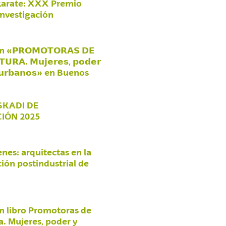
karate: XXX Premio
Investigación
«𝗣𝗥𝗢𝗠𝗢𝗧𝗢𝗥𝗔𝗦 𝗗𝗘
𝗨𝗥𝗔. 𝗠𝘂𝗷𝗲𝗿𝗲𝘀, 𝗽𝗼𝗱𝗲𝗿
𝘀 𝘂𝗿𝗯𝗮𝗻𝗼𝘀» en Buenos
SKADI DE
IÓN 2025
nes: arquitectas en la
ión postindustrial de
n libro Promotoras de
a. Mujeres, poder y