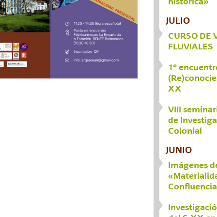
histórica»
JULIO
CURSO DE 
FLUVIALES
1º encuentr
(Re)conocie
XX
VIII semina
de Investig
Colonial
JUNIO
Imágenes de
«Materialid
Confluencia
Investigaci