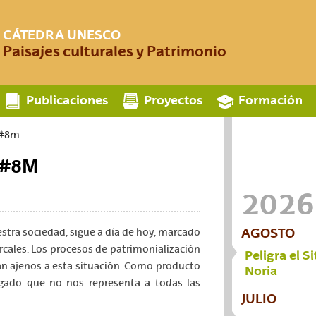
CÁTEDRA UNESCO
Paisajes culturales y Patrimonio
Publicaciones
Proyectos
Formación
a #8m
a #8M
2026
AGOSTO
uestra sociedad, sigue a día de hoy, marcado
rcales. Los procesos de patrimonialización
Peligra el S
án ajenos a esta situación. Como producto
Noria
gado que no nos representa a todas las
JULIO