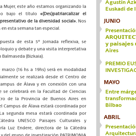
Agustín Az
la Mujer, este año estamos organizando la
Euskadi de 
ño bajo el título
«(Des)patriarcalizar el
JUNIO
presentativo de la diversidad social».
Nos
 en esta semana tan especial.
Presentación 
𝗔𝗥𝗤𝗨𝗜𝗧𝗘𝗖
puesta de esta 5º Jornada reflexiva, se
𝘆 𝗽𝗮𝗶𝘀𝗮𝗷
loquio y debate y una visita interpretativa
Aires
n Balmaseda (Bizkaia).
PREMIO EU
INVESTIGAC
e marzo (16 hs a 19hs) será en modalidad
ncialmente se realizará desde el Centro de
MAYO
l campus de Álava y en conexión con una
Entre márge
 se celebrará en la Facultad de Ciencias
transformac
tro de la Provincia de Buenos Aires en
Bilbao
 el Campus de Álava estará coordinada por
. La segunda mesa estará coordinada por
ABRIL
tedra UNESCO Paisajes Culturales y
Presentació
ía Luz Endere, directora de la Cátedra
Arquitectur
y del grupo de investigación PATRIMONIA