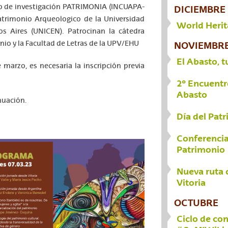
o de investigación PATRIMONIA (INCUAPA-
DICIEMBRE
trimonio Arqueologico de la Universidad
World Heri
s Aires (UNICEN). Patrocinan la cátedra
io y la Facultad de Letras de la UPV/EHU
NOVIEMBR
El Abasto, t
 marzo, es necesaria la inscripción previa
2º Encuentr
Abasto
nuación.
Día del Pat
Conferencia
Patrimonio
Nueva ruta 
Vitoria
OCTUBRE
Ciclo de co