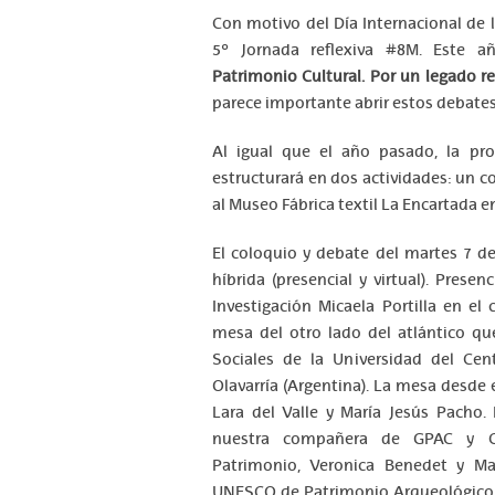
Con motivo del Día Internacional de 
5º Jornada reflexiva #8M. Este a
Patrimonio Cultural. Por un legado re
parece importante abrir estos debates
Al igual que el año pasado, la pro
estructurará en dos actividades: un co
al Museo Fábrica textil La Encartada e
El coloquio y debate del martes 7 d
híbrida (presencial y virtual). Prese
Investigación Micaela Portilla en e
mesa del otro lado del atlántico que
Sociales de la Universidad del Cen
Olavarría (Argentina). La mesa desde
Lara del Valle y María Jesús Pacho
nuestra compañera de GPAC y Cá
Patrimonio, Veronica Benedet y Mar
UNESCO de Patrimonio Arqueológico 